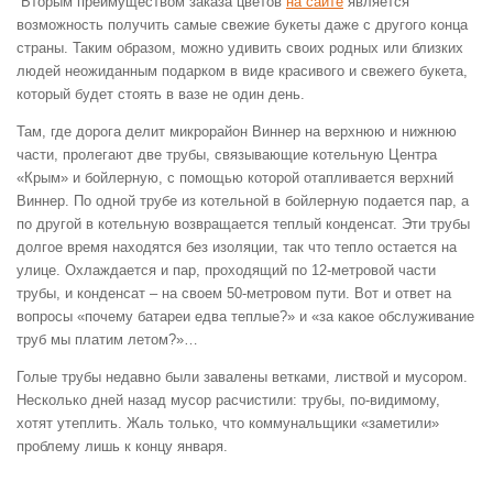
Вторым преимуществом заказа цветов
на сайте
является
возможность получить самые свежие букеты даже с другого конца
страны. Таким образом, можно удивить своих родных или близких
людей неожиданным подарком в виде красивого и свежего букета,
который будет стоять в вазе не один день.
Там, где дорога делит микрорайон Виннер на верхнюю и нижнюю
части, пролегают две трубы, связывающие котельную Центра
«Крым» и бойлерную, с помощью которой отапливается верхний
Виннер. По одной трубе из котельной в бойлерную подается пар, а
по другой в котельную возвращается теплый конденсат. Эти трубы
долгое время находятся без изоляции, так что тепло остается на
улице. Охлаждается и пар, проходящий по 12-метровой части
трубы, и конденсат – на своем 50-метровом пути. Вот и ответ на
вопросы «почему батареи едва теплые?» и «за какое обслуживание
труб мы платим летом?»…
Голые трубы недавно были завалены ветками, листвой и мусором.
Несколько дней назад мусор расчистили: трубы, по-видимому,
хотят утеплить. Жаль только, что коммунальщики «заметили»
проблему лишь к концу января.