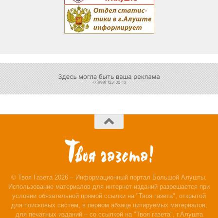
© Твоя Газета 2026 – Информационный портал Большой Алушты.
Использование материалов для интернет-изданий разрешается при
условии обязательной прямой ссылки на "Твоя газета", открытой
для поисковых систем, в первом абзаце цитируемых материалов;
для печатных изданий – со ссылкой на "Твоя газета", г.Алушта