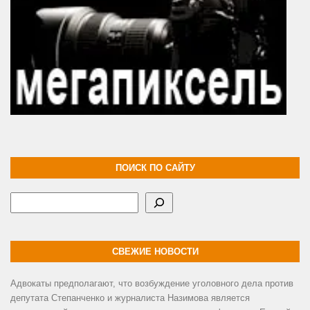
ПОИСК ПО САЙТУ
Поиск
СВЕЖИЕ НОВОСТИ
Адвокаты предполагают, что возбуждение уголовного дела против
депутата Степанченко и журналиста Назимова является