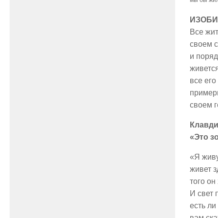
ИЗОБИ
Все жит
своем 
и поряд
живетс
все его
примерн
своем 
Клавди
«Это з
«Я живу
живет з
того он
И свет 
есть ли
вам ска