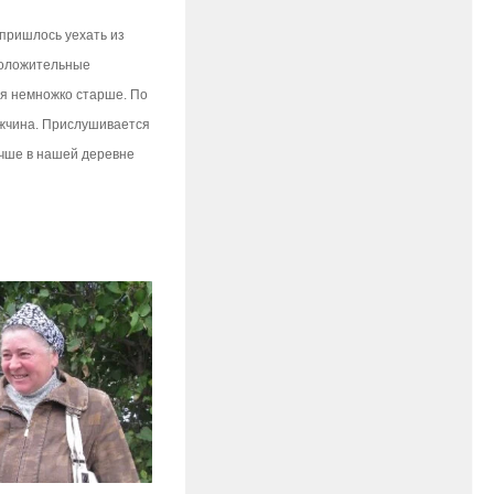
 пришлось уехать из
 положительные
 я немножко старше. По
жчина. Прислушивается
учше в нашей деревне