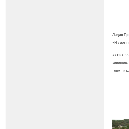
Лидия Пр
«И свет п
«К Виктор
хорошего 
тянет, и 