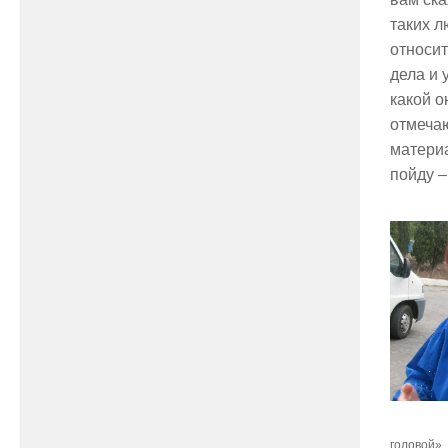
таких л
относит
дела и 
какой о
отмечаю
материа
пойду –
головой»