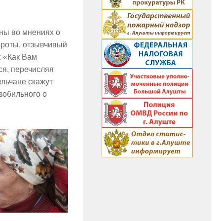
ины во мнениях о
оброты, отзывчивый
: «Как Вам
ся, перечисляя
ельчане скажут
Изобильного о