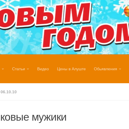
Статьи
Видео
Цены в Алуште
Обьявления
06.10.10
ковые мужики