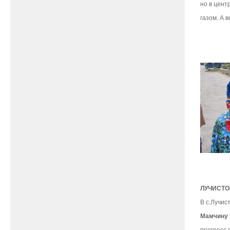
но в цент
газом. А 
ЛУЧИСТО
В с.Лучис
Мамчину
прогресс 