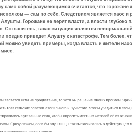
у само собой разумеющимся считается, что горожане 
а исполком — сам по себе. Следствием является хаос и 
 Алушты. Горожане не верят власти, а власти глубоко п
н. Согласитесь, такая ситуация является ненормальной
ли поздно приведет Алушту к катастрофе. Тем более, чт
й можно увидеть примеры, когда власть и жители нах
мисс.
м является если не процветание, то хотя бы решение многих проблем. Ярки
сть глав сельских советов Изобильного и Лучистого. Чтобы убедиться в этом
отправились в указанные села, чтобы опросить местных жителей об их отнош
елям. Сразу скажем, если бы алуштинцы так высказывались о действующем мэ
и в совершенно другом городе.