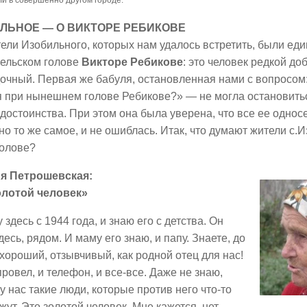
ЛЬНОЕ — О ВИКТОРЕ РЕБИКОВЕ
ели Изобильного, которых нам удалось встретить, были ед
сельском голове
Викторе Ребикове
: это человек редкой д
очный. Первая же бабуля, остановленная нами с вопросом
я при нынешнем голове Ребикове?» — не могла остановить
 достоинства. При этом она была уверена, что все ее однос
о то же самое, и не ошиблась. Итак, что думают жители с.
голове?
я Петрошевская:
олотой человек»
 здесь с 1944 года, и знаю его с детства. Он
десь, рядом. И маму его знаю, и папу. Знаете, до
 хороший, отзывчивый, как родной отец для нас!
провел, и телефон, и все-все. Даже не знаю,
 у нас такие люди, которые против него что-то
жут. Это золотой человек. Мне кажется, нет