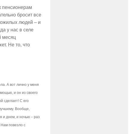
 к пенсионерам
ательно бросит все
пожилых людей – и
да у нас в селе
й месяц
т. Не то, что
ла. А вот лично у меня
омощью, и он из своего
й сделает! С его
 лучшему. Вообще,
я и днем, и ночью – раз
. Нам повезло с