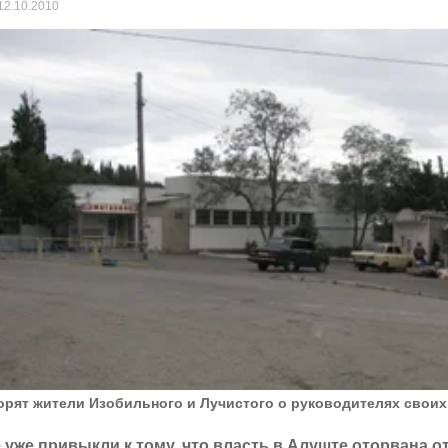
12.10.2010
орят жители Изобильного и Лучистого о руководителях своих
 уже привыкли к тому, что власть в Алуште оторвана от