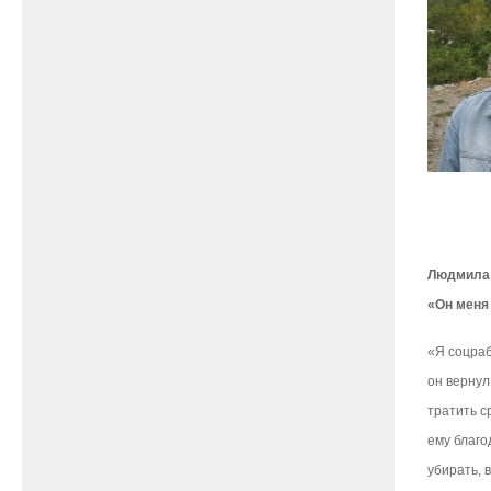
Людмила 
«Он меня
«Я соцраб
он вернул
тратить с
ему благо
убирать, 