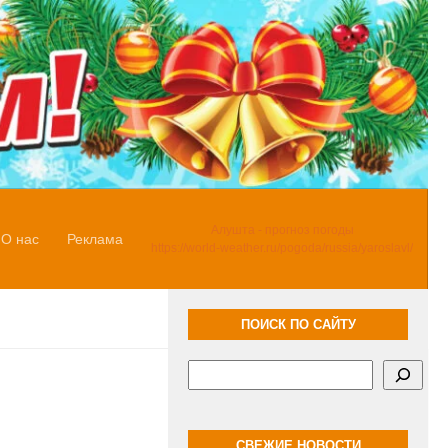
Алушта - прогноз погоды
О нас
Реклама
https://world-weather.ru/pogoda/russia/yaroslavl/
ПОИСК ПО САЙТУ
Поиск
СВЕЖИЕ НОВОСТИ