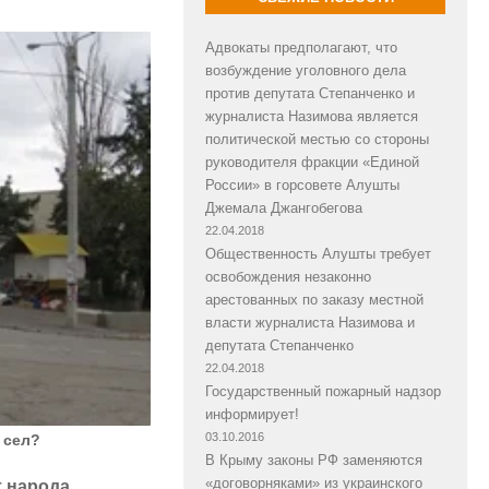
Адвокаты предполагают, что
возбуждение уголовного дела
против депутата Степанченко и
журналиста Назимова является
политической местью со стороны
руководителя фракции «Единой
России» в горсовете Алушты
Джемала Джангобегова
22.04.2018
Общественность Алушты требует
освобождения незаконно
арестованных по заказу местной
власти журналиста Назимова и
депутата Степанченко
22.04.2018
Государственный пожарный надзор
информирует!
03.10.2016
 сел?
В Крыму законы РФ заменяются
«договорняками» из украинского
 народа.