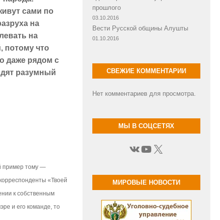
прошлого
живут сами по
03.10.2016
разруха на
Вести Русской общины Алушты
левать на
01.10.2016
, потому что
о даже рядом с
СВЕЖИЕ КОММЕНТАРИИ
одят разумный
Нет комментариев для просмотра.
МЫ В СОЦСЕТЯХ
ВКонтакте
YouTube
X
й пример тому —
, корреспонденты «Твоей
МИРОВЫЕ НОВОСТИ
ении к собственным
ре и его команде, то