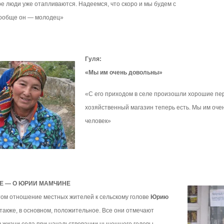
ре люди уже отапливаются. Надеемся, что скоро и мы будем с
вообще он — молодец»
Гуля:
«Мы им очень довольны»
«С его приходом в селе произошли хорошие пер
хозяйственный магазин теперь есть. Мы им оч
человек»
Е — О ЮРИИ МАМЧИНЕ
том отношение местных жителей к сельскому голове
Юрию
также, в основном, положительное. Все они отмечают
в жизни села при начальствовании нынешнего головы.