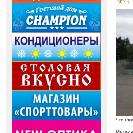
-
ADMIN
·
Что гов
Мы все