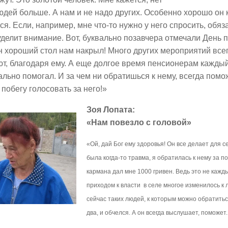
юдей больше. А нам и не надо других. Особенно хорошо он
ся. Если, например, мне что-то нужно у него спросить, обяз
уделит внимание. Вот, буквально позавчера отмечали День 
н хороший стол нам накрыл! Много других мероприятий всег
т, благодаря ему. А еще долгое время пенсионерам кажды
льно помогал. И за чем ни обратишься к нему, всегда поможе
 побегу голосовать за него!»
Зоя Лопата:
«Нам повезло с головой»
«Ой, дай Бог ему здоровья! Он все делает для се
была когда-то травма, я обратилась к нему за п
кармана дал мне 1000 гривен. Ведь это не кажды
приходом к власти в селе многое изменилось к
сейчас таких людей, к которым можно обратитьс
два, и обчелся. А он всегда выслушает, поможет