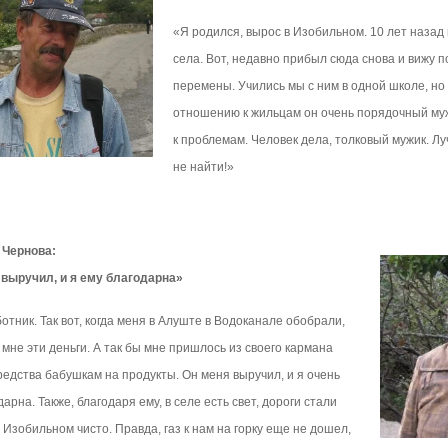
«Я родился, вырос в Изобильном. 10 лет назад
села. Вот, недавно прибыл сюда снова и вижу
перемены. Учились мы с ним в одной школе, но
отношению к жильцам он очень порядочный му
к проблемам. Человек дела, толковый мужик. Л
не найти!»
Чернова:
 выручил, и я ему благодарна»
отник. Так вот, когда меня в Алуште в Водоканале обобрали,
 мне эти деньги. А так бы мне пришлось из своего кармана
редства бабушкам на продукты. Он меня выручил, и я очень
дарна. Также, благодаря ему, в селе есть свет, дороги стали
в Изобильном чисто. Правда, газ к нам на горку еще не дошел,