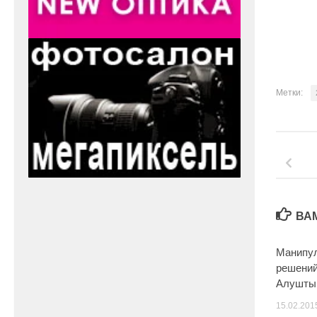
Метки:
ВА
Манипул
решений
Алушты
15.02.201