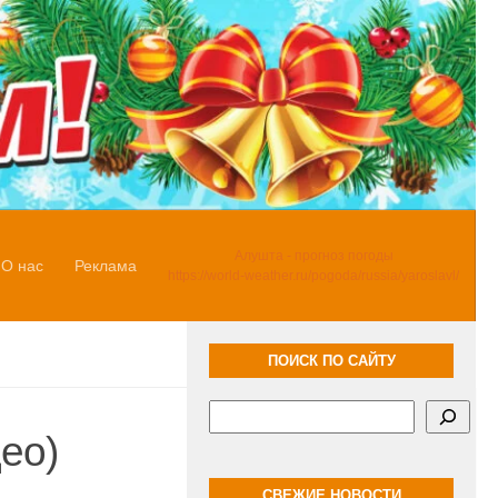
Алушта - прогноз погоды
О нас
Реклама
https://world-weather.ru/pogoda/russia/yaroslavl/
ПОИСК ПО САЙТУ
Поиск
ео)
СВЕЖИЕ НОВОСТИ