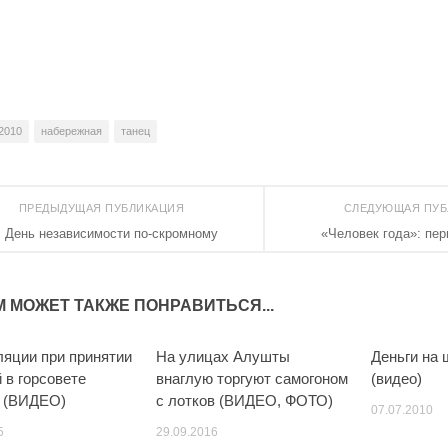
2010
набережная
танец
ПРЕДЫДУЩАЯ ПУБЛИКАЦИЯ
СЛЕДУЮЩАЯ ПУ
День независимости по-скромному
«Человек года»: пер
М МОЖЕТ ТАКЖЕ ПОНРАВИТЬСЯ...
яции при принятии
На улицах Алушты
Деньги на
 в горсовете
внаглую торгуют самогоном
(видео)
 (ВИДЕО)
с лотков (ВИДЕО, ФОТО)
07.07.2010
5
29.09.2016