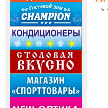
-
ADMIN
·
Зве