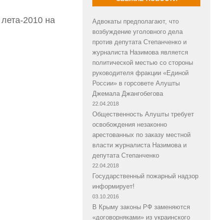
 лета-2010 на
Адвокаты предполагают, что
возбуждение уголовного дела
против депутата Степанченко и
журналиста Назимова является
политической местью со стороны
руководителя фракции «Единой
России» в горсовете Алушты
Джемала Джангобегова
22.04.2018
Общественность Алушты требует
освобождения незаконно
арестованных по заказу местной
власти журналиста Назимова и
депутата Степанченко
22.04.2018
Государственный пожарный надзор
информирует!
03.10.2016
В Крыму законы РФ заменяются
«договорняками» из украинского