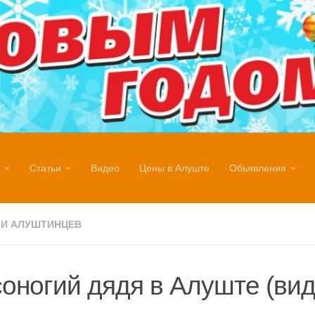
Статьи
Видео
Цены в Алуште
Обьявления
И АЛУШТИНЦЕВ
оногий дядя в Алуште (вид