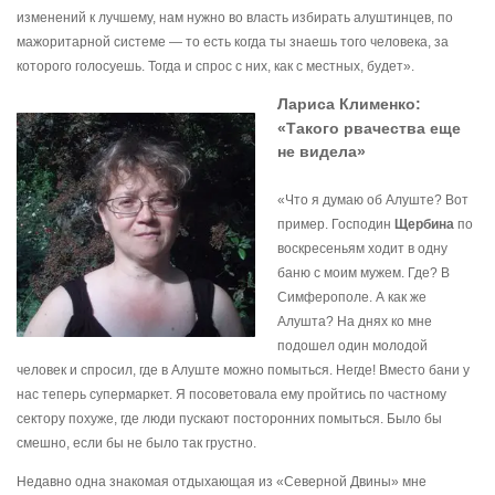
изменений к лучшему, нам нужно во власть избирать алуштинцев, по
мажоритарной системе — то есть когда ты знаешь того человека, за
которого голосуешь. Тогда и спрос с них, как с местных, будет».
Лариса Клименко:
«Такого рвачества еще
не видела»
«Что я думаю об Алуште? Вот
пример. Господин
Щербина
по
воскресеньям ходит в одну
баню с моим мужем. Где? В
Симферополе. А как же
Алушта? На днях ко мне
подошел один молодой
человек и спросил, где в Алуште можно помыться. Негде! Вместо бани у
нас теперь супермаркет. Я посоветовала ему пройтись по частному
сектору похуже, где люди пускают посторонних помыться. Было бы
смешно, если бы не было так грустно.
Недавно одна знакомая отдыхающая из «Северной Двины» мне