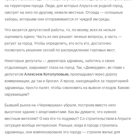
на территории города. Люди, для которых Алушта не родной город,
смотрят на него по-другому, нежели местные. Отсюда — сплошные
заборы, которыми они отгораживаются от чуждой им среды.
Что касается депутатской работы, то, по-моему, всех их нельзя
оценивать едино. Часть из них решает личные вопросы, а часть —
ратует за город. Чтобы определить, кто есть кто, достаточно
посмотреть решение сессий по распределению торговых мест.
Некоторые депутаты — директора здравниц, заботясь о своих
отдыхающих, закрывают глаза на город. Так, «Демерджи», во главе с
депутатом
Алексеем Котолуповым,
прокладывал через дорогу
коммуникации, да так и бросил. А мусор, находящийся за территорией
здравницы, просто палят, чтобы сэкономить на вывозе отходов. Каково
окружающим?
Бывший рынок на «Черемушках» убрали, построив вместо него
высотное здание с апартаментами. Как вы думаете, что нужнее
местным жителям? О них кто-то подумал? Со строительством в Алуште
ситуация вообще интересная. Раньше, когда в городе строились
здравницы, они компенсировали это городу — строили жилье для