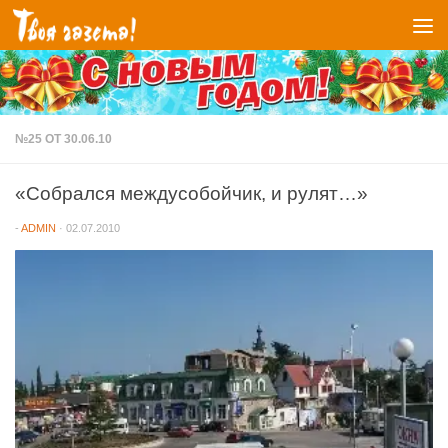
Перейти к содержимому
№25 ОТ 30.06.10
«Собрался междусобойчик, и рулят…»
-
ADMIN
·
02.07.2010