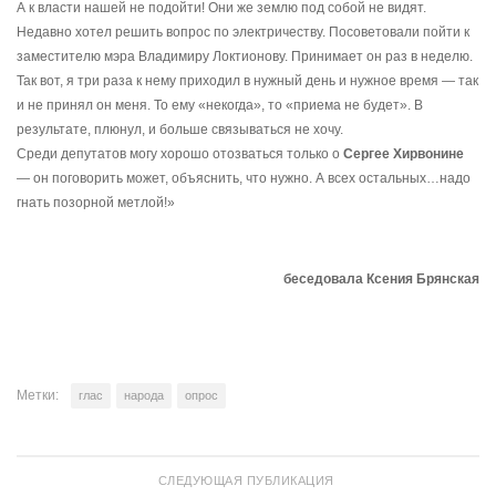
А к власти нашей не подойти! Они же землю под собой не видят.
Недавно хотел решить вопрос по электричеству. Посоветовали пойти к
заместителю мэра Владимиру Локтионову. Принимает он раз в неделю.
Так вот, я три раза к нему приходил в нужный день и нужное время — так
и не принял он меня. То ему «некогда», то «приема не будет». В
результате, плюнул, и больше связываться не хочу.
Среди депутатов могу хорошо отозваться только о
Сергее Хирвонине
— он поговорить может, объяснить, что нужно. А всех остальных…надо
гнать позорной метлой!»
беседовала Ксения Брянская
Метки:
глас
народа
опрос
СЛЕДУЮЩАЯ ПУБЛИКАЦИЯ