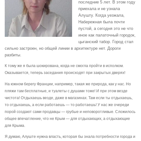
последние 5 лет. В этом году
приехала и не узнала
Алушту. Когда уезжала,
Набережная была почти
пустой, а сегодня это не что
иное как палаточный городок,
цыганский табор. Город стал
сильно застроен, но общей линии в архитектуре нет. Дороги
разбиты.
К тому же я была шокирована, когда не смогла пройти в исполком.
Оказывается, теперь заседания происходят при закрытых дверях!
На южном берегу Франции, например, такая же природа, как у нас. Но
пляжи там бесплатные, и туалеты с душами тоже! И при этом везде
чистота! Отдыхаешь везде, даже в магазинах. Там если ты отдыхаешь,
то отдыхаешь, а если работаешь — то работаешь! У нас же очереди
порой создают сами продавцы — грубые и неповоротливые. Сложилось
общее впечатление, что не Крым — для отдыхающих, а отдыхающие
для Крыма.
Я думаю, Алуште нужна власть, которая бы знала потребности города и