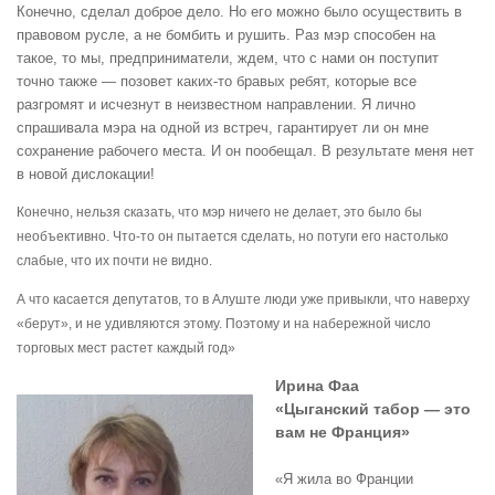
Конечно, сделал доброе дело. Но его можно было осуществить в
правовом русле, а не бомбить и рушить. Раз мэр способен на
такое, то мы, предприниматели, ждем, что с нами он поступит
точно также — позовет каких-то бравых ребят, которые все
разгромят и исчезнут в неизвестном направлении. Я лично
спрашивала мэра на одной из встреч, гарантирует ли он мне
сохранение рабочего места. И он пообещал. В результате меня нет
в новой дислокации!
Конечно, нельзя сказать, что мэр ничего не делает, это было бы
необъективно. Что-то он пытается сделать, но потуги его настолько
слабые, что их почти не видно.
А что касается депутатов, то в Алуште люди уже привыкли, что наверху
«берут», и не удивляются этому. Поэтому и на набережной число
торговых мест растет каждый год»
Ирина Фаа
«Цыганский табор — это
вам не Франция»
«Я жила во Франции