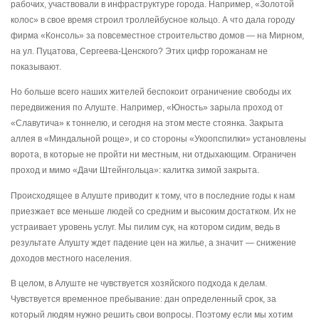
рабочих, участвовали в инфраструктуре города. Например, «Золотой
колос» в свое время строил троллейбусное кольцо. А что дала городу
фирма «Консоль» за повсеместное строительство домов — на Мирном,
на ул. Пуцатова, Сергеева-Ценского? Этих цифр горожанам не
показывают.
Но больше всего наших жителей беспокоит ограничение свободы их
передвижения по Алуште. Например, «Юность» зарыла проход от
«Славутича» к тоннелю, и сегодня на этом месте стоянка. Закрыта
аллея в «Миндальной роще», и со стороны «Укоопспилки» установлены
ворота, в которые не пройти ни местным, ни отдыхающим. Ограничен
проход и мимо «Дачи Штейнгольца»: калитка зимой закрыта.
Происходящее в Алуште приводит к тому, что в последние годы к нам
приезжает все меньше людей со средним и высоким достатком. Их не
устраивает уровень услуг. Мы пилим сук, на котором сидим, ведь в
результате Алушту ждет падение цен на жилье, а значит — снижение
доходов местного населения.
В целом, в Алуште не чувствуется хозяйского подхода к делам.
Чувствуется временное пребывание: дан определенный срок, за
который людям нужно решить свои вопросы. Поэтому если мы хотим