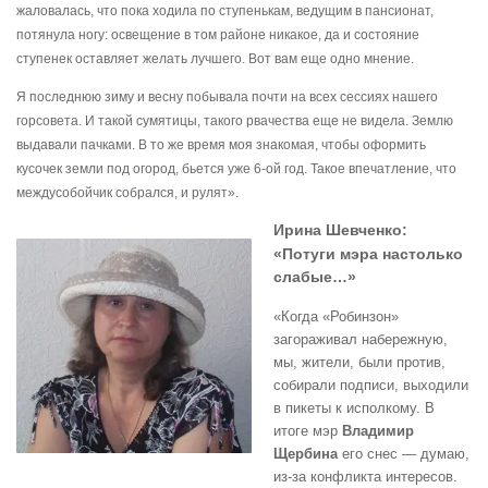
жаловалась, что пока ходила по ступенькам, ведущим в пансионат,
потянула ногу: освещение в том районе никакое, да и состояние
ступенек оставляет желать лучшего. Вот вам еще одно мнение.
Я последнюю зиму и весну побывала почти на всех сессиях нашего
горсовета. И такой сумятицы, такого рвачества еще не видела. Землю
выдавали пачками. В то же время моя знакомая, чтобы оформить
кусочек земли под огород, бьется уже 6-ой год. Такое впечатление, что
междусобойчик собрался, и рулят».
Ирина Шевченко:
«Потуги мэра настолько
слабые…»
«Когда «Робинзон»
загораживал набережную,
мы, жители, были против,
собирали подписи, выходили
в пикеты к исполкому. В
итоге мэр
Владимир
Щербина
его снес — думаю,
из-за конфликта интересов.