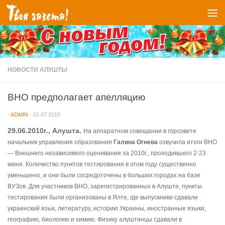
Перейти к содержимому
НОВОСТИ АЛУШТЫ
ВНО предполагает апелляцию
-
ADMIN
·
01.07.2010
29.06.2010г., Алушта.
На аппаратном совещании в горсовете
начальник управления образования
Галина Огнева
озвучила итоги ВНО
— Внешнего независимого оценивания за 2010г., проходившего 2-23
июня. Количество пунктов тестирования в этом году существенно
уменьшено, и они были сосредоточены в больших городах на базе
ВУЗов. Для участников ВНО, зарегистрированных в Алуште, пункты
тестирования были организованы в Ялте, где выпускники сдавали
украинский язык, литературу, историю Украины, иностранные языки,
географию, биологию и химию. Физику алуштинцы сдавали в