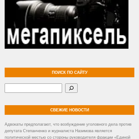
ПОИСК ПО САЙТУ
Поиск
СВЕЖИЕ НОВОСТИ
Адвокаты предполагают, что возбуждение уголовного дела против
депутата Степанченко и журналиста Назимова является
политической местью со стороны руководителя фракции «Единой