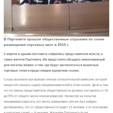
В Партените прошли общественные слушания по схеме
размещения торговых мест в 2010 г.
2 апреля в здании поссовета собрались представители власти, а
также жители Партенита. Им предстояло обсудить немаловажный
для поселка вопрос о том, где будут располагаться выносные
торговые точки в предстоящем курортном сезоне.
Споры возникли при выборе членов согласительной комиссии, которой
предстоит решать судьбу предпринимателей в этом сезоне. Дело в том,
что по закону представители общественности должны составлять от 50
до70% от общего числа членов комиссии. Несмотря на попытки
чиновников сократить это число, компромисс все же был найден:
договорились, что от общественности будет 13 человек, а от исполкома
и городских служб — 9 человек. Жителям Партенита были