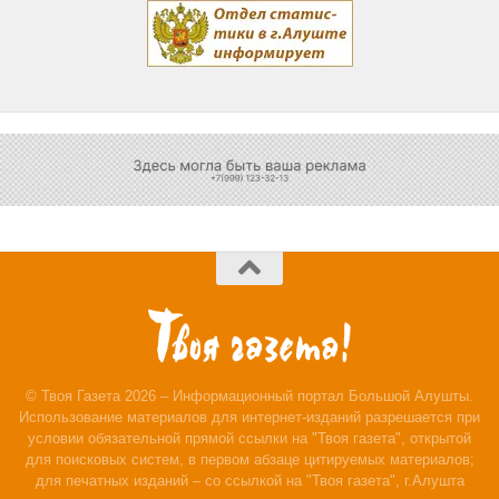
© Твоя Газета 2026 – Информационный портал Большой Алушты.
Использование материалов для интернет-изданий разрешается при
условии обязательной прямой ссылки на "Твоя газета", открытой
для поисковых систем, в первом абзаце цитируемых материалов;
для печатных изданий – со ссылкой на "Твоя газета", г.Алушта