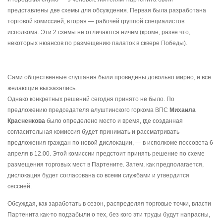
представлены две схемы для обсуждения. Первая была разработана
торговой комиссией, вторая — рабочей группой специалистов
исполкома. Эти 2 схемы не отличаются ничем (кроме, разве что,
некоторых нюансов по размещению палаток в сквере Победы).
Сами общественные слушания были проведены довольно мирно, и все
желающие высказались.
Однако конкретных решений сегодня принято не было. По
предложению председателя алуштинского горкома ВПС
Михаила
Красненкова
было определено место и время, где созданная
согласительная комиссия будет принимать и рассматривать
предложения граждан по новой дислокации, — в исполкоме поссовета 6
апреля в 12.00. Этой комиссии предстоит принять решение по схеме
размещения торговых мест в Партените. Затем, как предполагается,
дислокация будет согласована со всеми службами и утвердится
сессией.
Обсуждая, как заработать в сезон, распределяя торговые точки, власти
Партенита как-то подзабыли о тех, без кого эти труды будут напрасны,