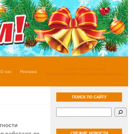
Алушта - прогноз погоды
О нас
Реклама
https://world-weather.ru/pogoda/russia/yaroslavl/
ПОИСК ПО САЙТУ
Поиск
тности
в работают до
СВЕЖИЕ НОВОСТИ