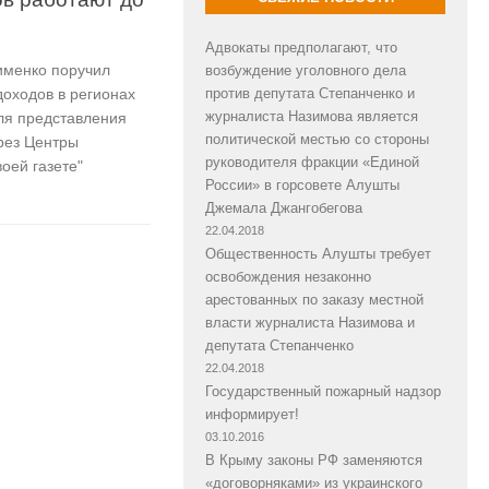
Адвокаты предполагают, что
именко поручил
возбуждение уголовного дела
оходов в регионах
против депутата Степанченко и
журналиста Назимова является
ля представления
политической местью со стороны
рез Центры
руководителя фракции «Единой
оей газете"
России» в горсовете Алушты
Джемала Джангобегова
22.04.2018
Общественность Алушты требует
освобождения незаконно
арестованных по заказу местной
власти журналиста Назимова и
депутата Степанченко
22.04.2018
Государственный пожарный надзор
информирует!
03.10.2016
В Крыму законы РФ заменяются
«договорняками» из украинского