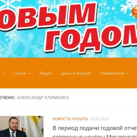
Статьи
Видео
Цены в Алуште
Обьявления
ЕЧЕНО:
АЛЕКСАНДР КЛИМЕНКО
НОВОСТИ АЛУШТЫ
23.01.2014
В период подачи годовой отче
сервисные центры Миндоходо